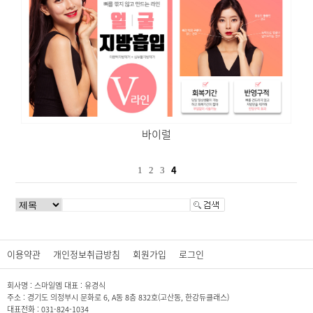
바이럴
4
1
2
3
이용약관
개인정보취급방침
회원가입
로그인
회사명 : 스마일엠 대표 : 유경식
주소 : 경기도 의정부시 문화로 6, A동 8층 832호(고산동, 한강듀클래스)
대표전화 : 031-824-1034